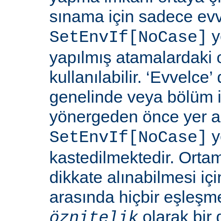
sınama için sadece ev
y
SetEnvIf[NoCase]
yapılmış atamalardaki 
kullanılabilir. ‘Evvelce
genelinde veya bölüm 
yönergeden önce yer a
y
SetEnvIf[NoCase]
kastedilmektedir. Orta
dikkate alınabilmesi için
arasında hiçbir eşleş
olarak bir 
öznitelik