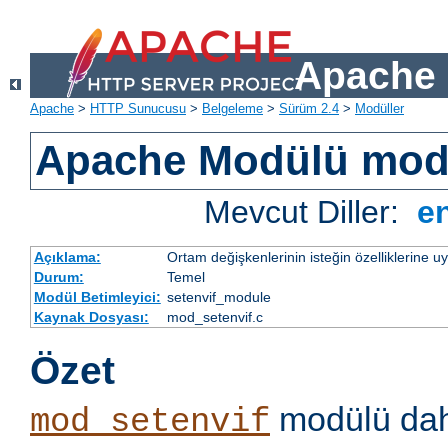
Apache 
Apache
>
HTTP Sunucusu
>
Belgeleme
>
Sürüm 2.4
>
Modüller
Apache Modülü mod
Mevcut Diller:
e
Açıklama:
Ortam değişkenlerinin isteğin özelliklerine 
Durum:
Temel
Modül Betimleyici:
setenvif_module
Kaynak Dosyası:
mod_setenvif.c
Özet
modülü dahi
mod_setenvif