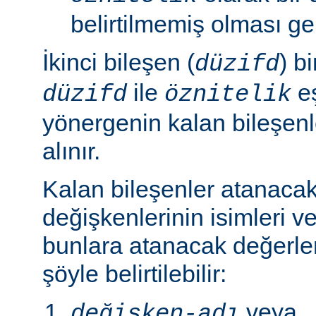
belirtilmemiş olması ger
İkinci bileşen (
) b
düzifd
ile
eş
düzifd
öznitelik
yönergenin kalan bileşen
alınır.
Kalan bileşenler atanaca
değişkenlerinin isimleri ve
bunlara atanacak değerle
şöyle belirtilebilir:
veya
değişken-adı