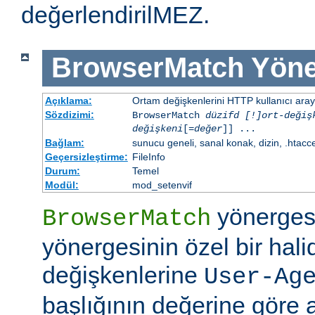
değerlendirilMEZ.
BrowserMatch
Yöne
Açıklama:
Ortam değişkenlerini HTTP kullanıcı aray
Sözdizimi:
BrowserMatch
düzifd [!]ort-değiş
değişkeni
[=
değer
]] ...
Bağlam:
sunucu geneli, sanal konak, dizin, .htacc
Geçersizleştirme:
FileInfo
Durum:
Temel
Modül:
mod_setenvif
yönerges
BrowserMatch
yönergesinin özel bir hali
değişkenlerine
User-Ag
başlığının değerine göre 