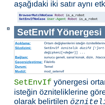
aşağıdaki iki satır aynı etk
BrowserMatchNoCase
Robot
SetEnvIfNoCase
User-Agent
Robot
 is_a_robot
SetEnvIf
Yönergesi
Açıklama:
Ortam değişkenlerini isteğin özniteliklerin
Sözdizimi:
SetEnvIf
öznitelik düzifd [!]ort
değişkeni
[=
değer
]] ...
Bağlam:
sunucu geneli, sanal konak, dizin, .htacc
Geçersizleştirme:
FileInfo
Durum:
Temel
Modül:
mod_setenvif
yönergesi orta
SetEnvIf
isteğin özniteliklerine göre
olarak belirtilen
öznitel