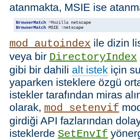
atanmakta, MSIE ise atanm
BrowserMatch
^
Mozilla
BrowserMatch
 MSIE 
!
netscape
ile dizin l
mod_autoindex
veya bir
DirectoryIndex
gibi bir dahili
alt istek
için s
yaparken isteklere özgü ort
istekler tarafından miras a
olarak,
mod
mod_setenvif
girdiği API fazlarından dolay
isteklerde
yönerge
SetEnvIf