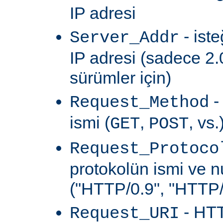
IP adresi
- ist
Server_Addr
IP adresi (sadece 2.
sürümler için)
-
Request_Method
ismi (
,
, vs.
GET
POST
Request_Protoco
protokolün ismi ve 
("HTTP/0.9", "HTTP/1
- HTT
Request_URI