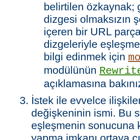
belirtilen özkaynak; 
dizgesi olmaksızın 
içeren bir URL parça
dizgeleriyle eşleşmel
bilgi edinmek için
m
modülünün
Rewrit
açıklamasına bakını
İstek ile evvelce ilişkil
değişkeninin ismi. Bu 
eşleşmenin sonucuna k
yapma imkanı ortaya çı