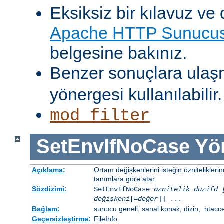
Eksiksiz bir kılavuz ve 
Apache HTTP Sunucusu
belgesine bakınız.
Benzer sonuçlara ulaş
yönergesi kullanılabilir.
mod_filter
SetEnvIfNoCase
Yö
Açıklama:
Ortam değişkenlerini isteğin öznitelikler
tanımlara göre atar.
Sözdizimi:
SetEnvIfNoCase
öznitelik düzifd 
değişkeni
[=
değer
]] ...
Bağlam:
sunucu geneli, sanal konak, dizin, .htacc
Geçersizleştirme:
FileInfo