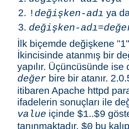
ya d
!
değişken-adı
değişken-adı
=
değe
İlk biçemde değişkene "1" 
İkincisinde atanmış bir 
yapılır. Üçüncüsünde ise 
bire bir atanır. 2
değer
itibaren Apache httpd para
ifadelerin sonuçları ile de
içinde
..
göste
value
$1
$9
tanınmaktadır.
bu kalıp
$0