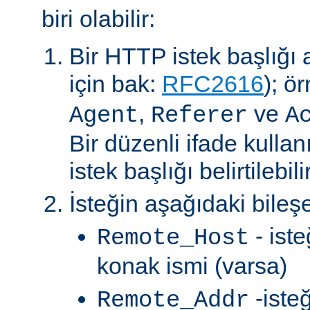
biri olabilir:
Bir HTTP istek başlığı al
için bak:
RFC2616
); ö
,
ve
Agent
Referer
A
Bir düzenli ifade kullan
istek başlığı belirtilebilir
İsteğin aşağıdaki bileşe
- ist
Remote_Host
konak ismi (varsa)
-iste
Remote_Addr