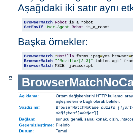
Aşağıdaki iki satır aynı etk
BrowserMatch
Robot
SetEnvIf
User-Agent
Robot
 is_a_robot
Başka örnekler:
BrowserMatch
^
Mozilla
 forms jpeg
=
yes browser
=
BrowserMatch
"^Mozilla/[2-3]"
BrowserMatch
 MSIE 
!
javascript
BrowserMatchNoCa
Açıklama:
Ortam değişkenlerini HTTP kullanıcı ara
eşleşmelerine bağlı olarak belirler.
Sözdizimi:
BrowserMatchNoCase
düzifd [!]ort
değişkeni
[=
değer
]] ...
Bağlam:
sunucu geneli, sanal konak, dizin, .htacc
Geçersizleştirme:
FileInfo
Durum:
Temel