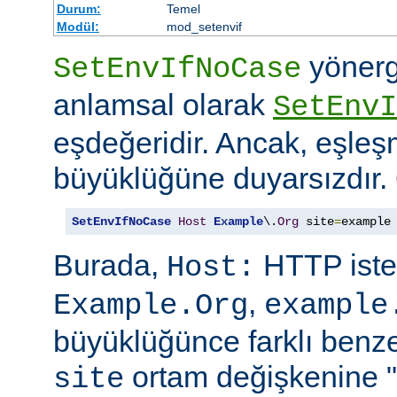
Durum:
Temel
Modül:
mod_setenvif
yönerg
SetEnvIfNoCase
anlamsal olarak
SetEnvI
eşdeğeridir. Ancak, eşleş
büyüklüğüne duyarsızdır.
SetEnvIfNoCase
Host
Example
\.
Org
 site
=
example
Burada,
HTTP iste
Host:
,
Example.Org
example
büyüklüğünce farklı benzer
ortam değişkenine "
site