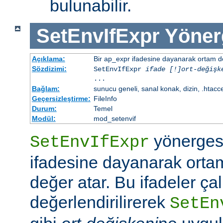
bulunabilir.
SetEnvIfExpr
Yöner
Açıklama:
Bir ap_expr ifadesine dayanarak ortam d
Sözdizimi:
SetEnvIfExpr
ifade [!]ort-değişk
...
Bağlam:
sunucu geneli, sanal konak, dizin, .htacc
Geçersizleştirme:
FileInfo
Durum:
Temel
Modül:
mod_setenvif
yönergesi
SetEnvIfExpr
ifadesine dayanarak orta
değer atar. Bu ifadeler ç
değerlendirilirerek
SetEn