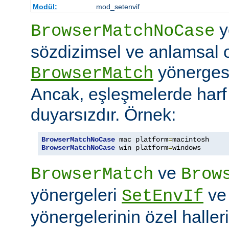
Modül:
mod_setenvif
y
BrowserMatchNoCase
sözdizimsel ve anlamsal 
yönergesi
BrowserMatch
Ancak, eşleşmelerde har
duyarsızdır. Örnek:
BrowserMatchNoCase
 mac platform
=
BrowserMatchNoCase
 win platform
=
windows
ve
BrowserMatch
Brow
yönergeleri
v
SetEnvIf
yönergelerinin özel haller