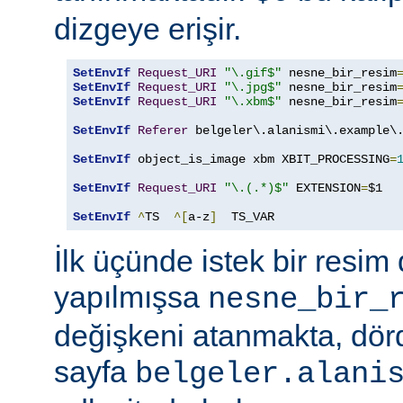
dizgeye erişir.
SetEnvIf
Request_URI
"\.gif$"
 nesne_bir_resim
SetEnvIf
Request_URI
"\.jpg$"
 nesne_bir_resim
SetEnvIf
Request_URI
"\.xbm$"
 nesne_bir_resim
SetEnvIf
Referer
 belgeler\.alanismi\.example\.
SetEnvIf
 object_is_image xbm XBIT_PROCESSING
=
SetEnvIf
Request_URI
"\.(.*)$"
 EXTENSION
=
$1

SetEnvIf
^
TS  
^[
a-z
]
  TS_VAR
İlk üçünde istek bir resim 
yapılmışsa
nesne_bir_
değişkeni atanmakta, dö
sayfa
belgeler.alani