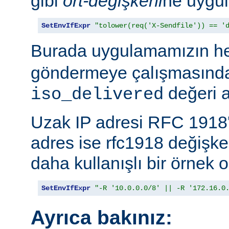
gibi
ort-değişkeni
ne uygul
SetEnvIfExpr
"tolower(req('X-Sendfile')) == '
Burada uygulamamızın h
göndermeye çalışmasında
değeri a
iso_delivered
Uzak IP adresi RFC 1918'
adres ise rfc1918 değişk
daha kullanışlı bir örnek o
SetEnvIfExpr
"-R '10.0.0.0/8' || -R '172.16.0
Ayrıca bakınız: