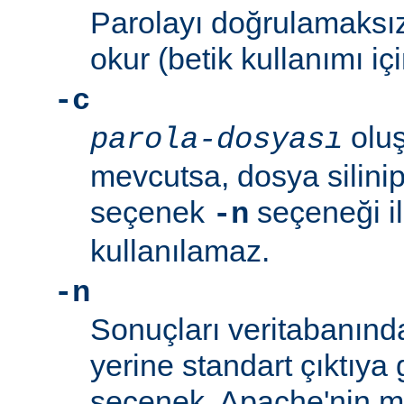
Parolayı doğrulamaksız
okur (betik kullanımı içi
-c
oluş
parola-dosyası
mevcutsa, dosya silinip
seçenek
seçeneği ile
-n
kullanılamaz.
-n
Sonuçları veritabanın
yerine standart çıktıya 
seçenek, Apache'nin me