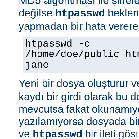
MD5 algoritması ile şifre
değilse
beklene
htpasswd
yapmadan bir hata vererek
htpasswd -c
/home/doe/public_ht
jane
Yeni bir dosya oluşturur v
kaydı bir girdi olarak bu
mevcutsa fakat okunamıy
yazılamıyorsa dosyada bir
ve
bir ileti gö
htpasswd