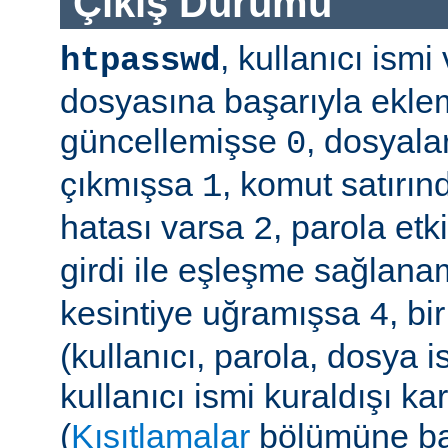
Çıkış Durumu
, kullanıcı ism
htpasswd
dosyasına başarıyla ekle
güncellemişse
, dosyala
0
çıkmışsa
, komut satırın
1
hatası varsa
, parola etk
2
girdi ile eşleşme sağla
kesintiye uğramışsa
, b
4
(kullanıcı, parola, dosya 
kullanıcı ismi kuraldışı ka
(
Kısıtlamalar
bölümüne ba