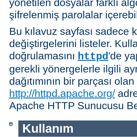
yönetilen dosyalar farklı alg
şifrelenmiş parolalar içerebil
Bu kılavuz sayfası sadece k
değiştirgelerini listeler. Kull
doğrulamasını
'de ya
httpd
gerekli yönergelerle ilgili ay
dağıtımının bir parçası olan
http://httpd.apache.org/
adre
Apache HTTP Sunucusu Belg
Kullanım