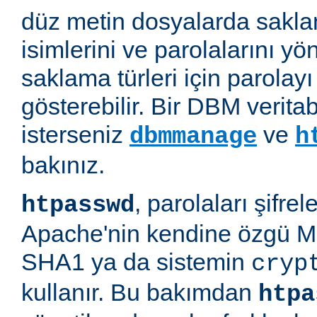
düz metin dosyalarda saklan
isimlerini ve parolalarını yön
saklama türleri için parolayı 
gösterebilir. Bir DBM verit
isterseniz
ve
dbmmanage
h
bakınız.
, parolaları şifre
htpasswd
Apache'nin kendine özgü M
SHA1 ya da sistemin
cryp
kullanır. Bu bakımdan
htpa