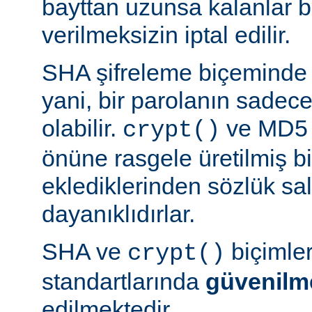
bayttan uzunsa kalanlar bi
verilmeksizin iptal edilir.
SHA şifreleme biçeminde 
yani, bir parolanın sadece 
olabilir.
ve MD5 b
crypt()
önüne rasgele üretilmiş bi
eklediklerinden sözlük sal
dayanıklıdırlar.
SHA ve
biçimle
crypt()
standartlarında
güvenilm
edilmektedir.