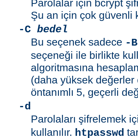
Parolalar için bcrypt şif
Şu an için çok güvenli 
-C
bedel
Bu seçenek sadece
-B
seçeneği ile birlikte kul
algoritmasına hesaplama
(daha yüksek değerler 
öntanımlı 5, geçerli değ
-d
Parolaları şifrelemek i
kullanılır.
ta
htpasswd