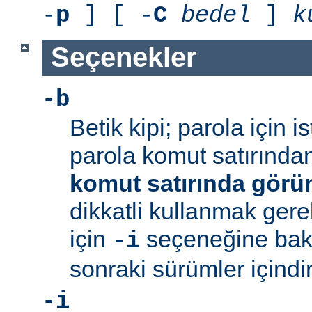
-
p
] [ -
C
bedel
]
k
Seçenekler
-b
Betik kipi; parola için 
parola komut satırından 
komut satırında görü
dikkatli kullanmak gerek
için
seçeneğine bakı
-i
sonraki sürümler içindir
-i