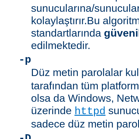
sunucularına/sunucula
kolaylaştırır.Bu algor
standartlarında
güveni
edilmektedir.
-p
Düz metin parolalar kull
tarafından tüm platform
olsa da Windows, Net
üzerinde
sunucu
httpd
sadece düz metin parola
-D