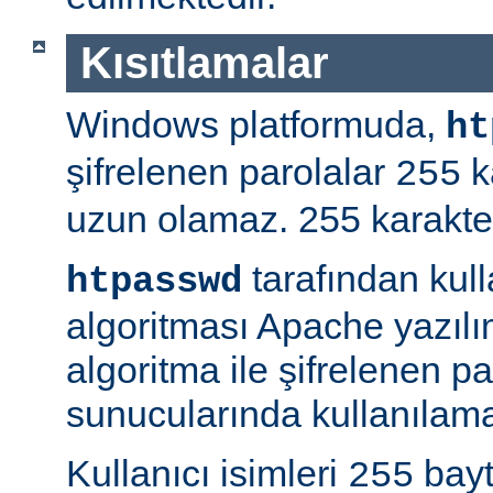
Kısıtlamalar
Windows platformuda,
ht
şifrelenen parolalar
k
255
uzun olamaz. 255 karakterd
tarafından kul
htpasswd
algoritması Apache yazılı
algoritma ile şifrelenen 
sunucularında kullanılama
Kullanıcı isimleri
bayt
255