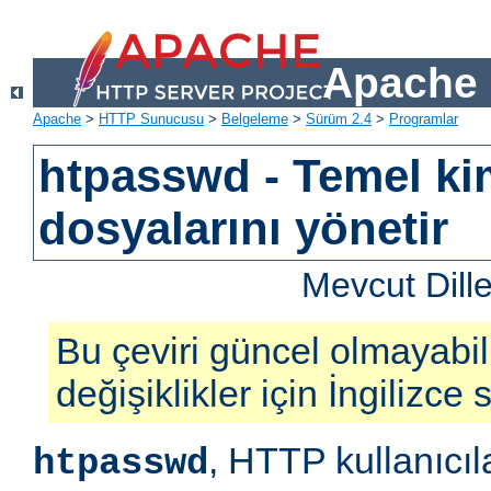
Apache 
Apache
>
HTTP Sunucusu
>
Belgeleme
>
Sürüm 2.4
>
Programlar
htpasswd - Temel ki
dosyalarını yönetir
Mevcut Dill
Bu çeviri güncel olmayabil
değişiklikler için İngilizce
, HTTP kullanıcıl
htpasswd